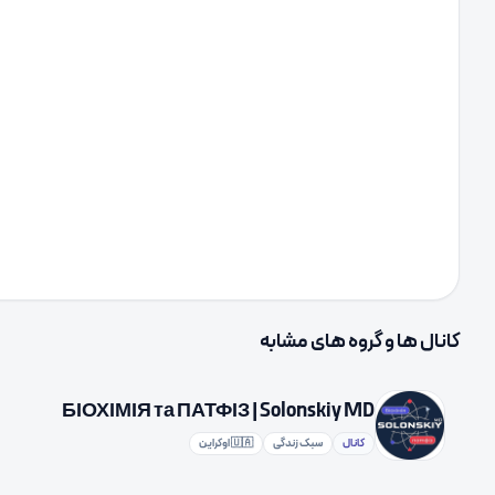
کانال ها و گروه های مشابه
БІОХІМІЯ та ПАТФІЗ | Solonskiy MD
کانال
سبک زندگی
🇺🇦 اوکراین