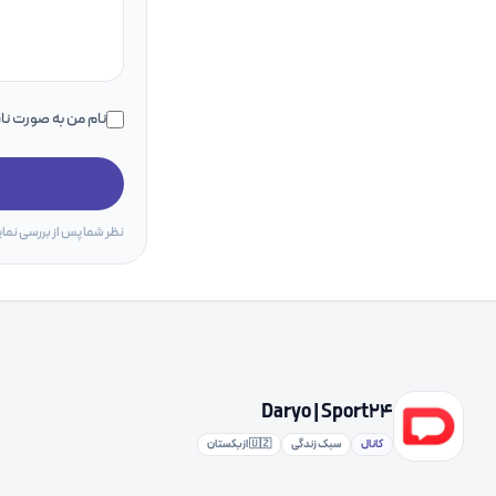
نام من به صورت ن
نظر شما پس از بررسی نما
Daryo | Sport24
کانال
سبک زندگی
🇺🇿 ازبکستان