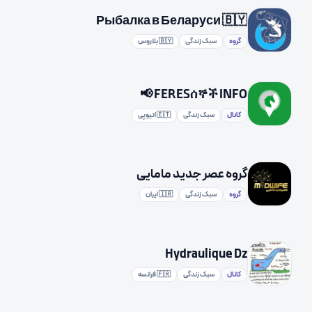
Рыбалка в Беларуси 🇧🇾
گروه
سبک زندگی
🇧🇾 بلاروس
FERESሰኞች INFO 📢
کانال
سبک زندگی
🇪🇹 اتیوپی
گروه عصر جدید مامایی
گروه
سبک زندگی
🇮🇷 ایران
Hydraulique Dz
کانال
سبک زندگی
🇫🇷 فرانسه