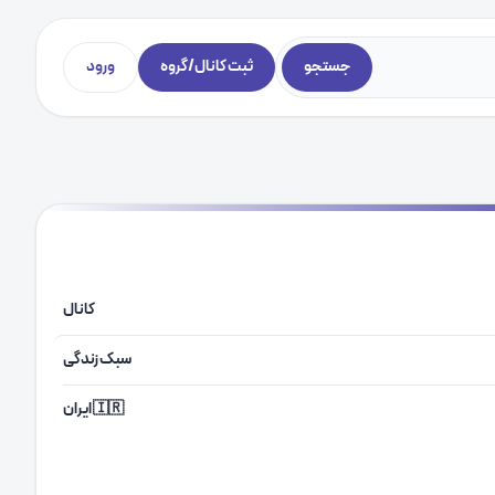
جستجو
ثبت کانال/گروه
ورود
کانال
سبک زندگی
🇮🇷 ایران