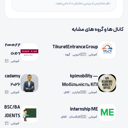
نظر شما پس از بررسی نمایش داده می‌شود.
کانال ها و گروه های مشابه
ቤት የመወያያ
TikuretEntrance Group
ቡድን
آموزشی
🇪🇹 اتیوپی
گروه
آموزشی
🇪🇹 اتیوپی
T Academy
kpimobility —
2026
Мобільність КПІ
آموزشی
🇺🇦 اوکراین
کانال
آموزشی
🇰🇿 قزاقستان
OR BSC/BA
Internship ME
STUDENTS
آموزشی
🇰🇿 قزاقستان
کانال
آموزشی
🇪🇹 اتیوپی