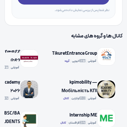
نظر شما پس از بررسی نمایش داده می‌شود.
کانال ها و گروه های مشابه
ቤት የመወያያ
TikuretEntrance Group
ቡድን
آموزشی
🇪🇹 اتیوپی
گروه
آموزشی
🇪🇹 اتیوپی
T Academy
kpimobility —
2026
Мобільність КПІ
آموزشی
🇺🇦 اوکراین
کانال
آموزشی
🇰🇿 قزاقستان
OR BSC/BA
Internship ME
STUDENTS
آموزشی
🇰🇿 قزاقستان
کانال