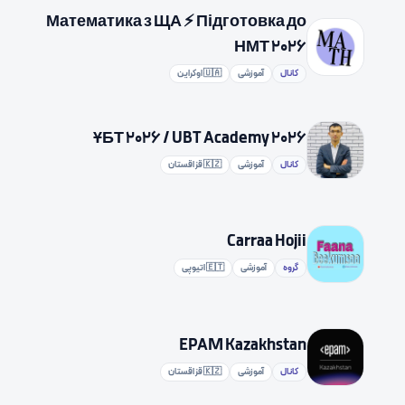
Математика з ЩА ⚡️ Підготовка до
НМТ 2026
کانال
آموزشی
🇺🇦 اوکراین
ҰБТ 2026 / UBT Academy 2026
کانال
آموزشی
🇰🇿 قزاقستان
Carraa Hojii
گروه
آموزشی
🇪🇹 اتیوپی
EPAM Kazakhstan
کانال
آموزشی
🇰🇿 قزاقستان