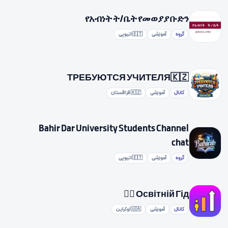
የአብነት ት/ቤት የመወያያ ቡድን
گروه
آموزشی
🇪🇹 اتیوپی
ТРЕБУЮТСЯ УЧИТЕЛЯ🇰🇿
کانال
آموزشی
🇰🇿 قزاقستان
Bahir Dar University Students Channel
chat
گروه
آموزشی
🇪🇹 اتیوپی
Освітній Гід 💁‍♀️
کانال
آموزشی
🇺🇦 اوکراین