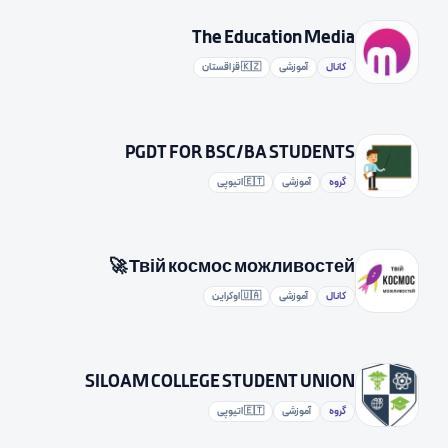
The Education Media
کانال
آموزشی
🇰🇿 قزاقستان
PGDT FOR BSC/BA STUDENTS
گروه
آموزشی
🇪🇹 اتیوپی
Твій космос можливостей 🚀
کانال
آموزشی
🇺🇦 اوکراین
SILOAM COLLEGE STUDENT UNION
گروه
آموزشی
🇪🇹 اتیوپی