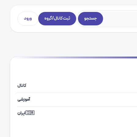
جستجو
ثبت کانال/گروه
ورود
کانال
آموزشی
🇮🇷 ایران