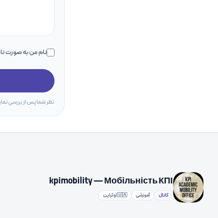
نام من به صورت ن
نظر شما پس از بررسی نما
kpimobility — Мобільність КПІ
کانال
آموزشی
🇺🇦 اوکراین