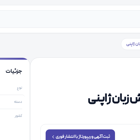
ان ژاپنی
جزئیات
نوع
ش زبان ژاپنی
دسته
کشور
ثبت آگهی و ریپورتاژ با انتشار فوری