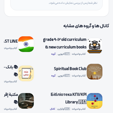
نظر شما پس از بررسی نمایش داده می‌شود.
کانال ها و گروه های مشابه
grade 9-12 old curriculum
AST LINE ™
& new curriculum books
کتاب و ادبیات
🇳
chat
کتاب و ادبیات
🇪🇹 اتیوپی
گروه
📚 بانک جزو
Spiritual Book Club
📚
کتاب و ادبیات
🇪🇹 اتیوپی
گروه
کتاب و ادبیات
🇷
Бібліотека КПІ/KPI
📚
Library 🇺🇦
کتاب و ادبیات
🇺🇦 اوکراین
کانال
کتاب و ادبیات
🇷